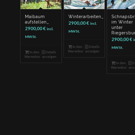
Maibaum
Winterarbeiten_
Schnapsb
aufstellen_
im Winter
2900,00
€
incl.
unter
2900,00
€
incl.
MWSt.
Riegersbu
MWSt.
2900,00
€
i
In den
Details
MWSt.
Warenkorb
anzeigen
In den
Details
Warenkorb
anzeigen
In den
De
Warenkorb
anz