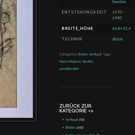
Swetina
ENTSTEHUNGSZEIT
1970 –
1990
BREITE_HÖHE
43,8×31,4
TECHNIK
Skizze
Categories:
Bilder
,
Verkauf
Tags:
Naive Malerei
,
Studie
,
unvollendet
ZURÜCK ZUR
KATEGORIE =>
Verkauf
(70)
Bilder
(145)