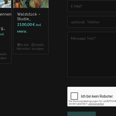
rennen
Waldstück –
Studie_
2100,00
€
incl.
rg_
MWSt.
ncl.
In den
Details
Warenkorb
anzeigen
tails
eigen
Leider ist beim 
zu kommunizieren
das Kontaktfor
versuche es sp
überprü