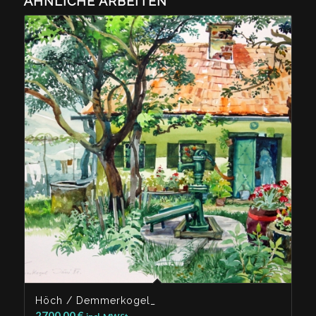
ÄHNLICHE ARBEITEN
Höch / Demmerkogel_
2700,00
€