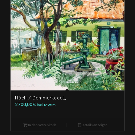
Höch / Demmerkogel_
2700,00
€
incl. MWSt.
In den Warenkorb
Details anzeigen