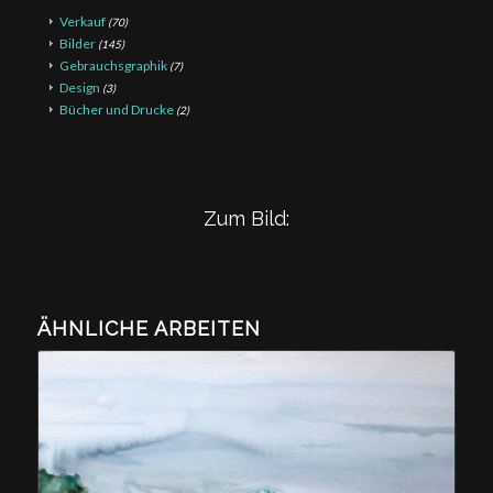
Verkauf
(70)
Bilder
(145)
Gebrauchsgraphik
(7)
Design
(3)
Bücher und Drucke
(2)
Zum Bild:
ÄHNLICHE ARBEITEN